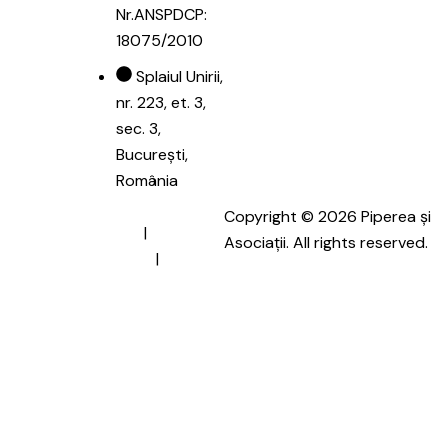
Nr.ANSPDCP:
18075/2010
Splaiul Unirii,
nr. 223, et. 3,
sec. 3,
București,
România
Copyright © 2026 Piperea și
Termeni și Condiții
|
Politica
Asociații. All rights reserved.
de confidențialitate
|
Politica
de cookies