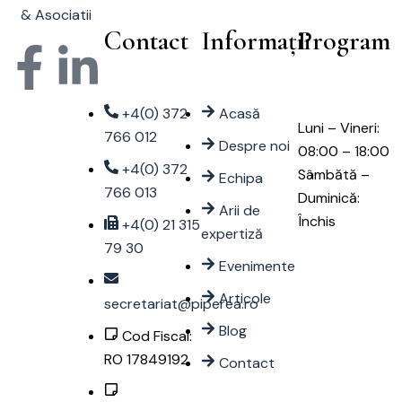
Contact
Informații
Program
+4(0) 372
Acasă
Luni – Vineri:
766 012
Despre noi
08:00 – 18:00
+4(0) 372
Sâmbătă –
Echipa
766 013
Duminică:
Arii de
Închis
+4(0) 21 315
expertiză
79 30
Evenimente
Articole
secretariat@piperea.ro
Blog
Cod Fiscal:
RO 17849192
Contact