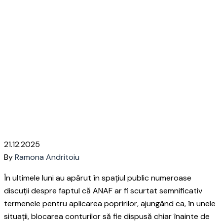
Art. 213 Cod procedură
fiscală – VEDETĂ la
final de an!
Home
Articole
Art. 213 Cod procedură fiscală – VEDETĂ la
final de an!
21.12.2025
By
Ramona Andritoiu
În ultimele luni au apărut în spațiul public numeroase
discuții despre faptul că ANAF ar fi scurtat semnificativ
termenele pentru aplicarea popririlor, ajungând ca, în unele
situații, blocarea conturilor să fie dispusă chiar înainte de