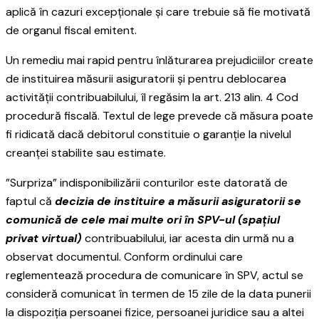
aplică în cazuri excepționale și care trebuie să fie motivată
de organul fiscal emitent.
Un remediu mai rapid pentru înlăturarea prejudiciilor create
de instituirea măsurii asiguratorii și pentru deblocarea
activității contribuabilului, îl regăsim la art. 213 alin. 4 Cod
procedură fiscală. Textul de lege prevede că măsura poate
fi ridicată dacă debitorul constituie o garanție la nivelul
creanței stabilite sau estimate.
”Surpriza” indisponibilizării conturilor este datorată de
faptul că
decizia de instituire a măsurii asiguratorii se
comunică de cele mai multe ori în SPV-ul (spațiul
privat virtual)
contribuabilului, iar acesta din urmă nu a
observat documentul. Conform ordinului care
reglementează procedura de comunicare în SPV, actul se
consideră comunicat în termen de 15 zile de la data punerii
la dispoziţia persoanei fizice, persoanei juridice sau a altei