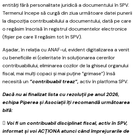
entităţi fără personalitate juridică a documentului în SPV.
Termenul începe să curgă din ziua următoare datei punerii
la dispoziţia contribuabilului a documentului, dată pe care
o regăsim înscrisă în registrul documentelor electronice
(fișier pe care îl regăsim tot în SPV).
Așadar, în relația cu ANAF-ul, evident digitalizarea a venit
cu beneficiile ei (celeritate în soluționarea cererilor
contribuabiliului, eliminarea cozilor de la ghiseul organului
fiscal, mai mulți copaci și mai puține ”grimase”) însă
necesită un
”contribuabil treaz”,
activ în platfoma SPV.
Dacă nu ai finalizat lista cu rezoluții pe anul 2026,
echipa Piperea și Asociații îți recomandă următoarea
bifă:
 Voi fi un contribuabil disciplinat fiscal, activ în SPV,
informat și voi ACȚIONA atunci când împrejurarile de