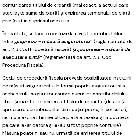
comunicarea titlului de creanță (mai exact, a actului care
stabilește suma de plată) și expirarea termenului de plată
prevăzut în cuprinsul acestuia.
În realitate, se face o confuzie la nivelul contribuabililor
între ,
,poprirea – măsură asiguratorie”
(reglementată de
art. 213 Cod Procedură Fiscală) și
,,poprirea – măsură de
executare silită”
(reglementată de art. 236 Cod
Procedură Fiscală).
Codul de procedură fiscală prevede posibilitatea instituirii
de măsuri asiguratorii sub forma popririi asiguratorii și a
sechestrului asigurator asupra bunurilor contribuabilului
chiar și înainte de emiterea titlului de creanță. (de aici și
aprecierile contribuabililor din spațiul public, în sensul că,
nici nu a expirat termenul de plată a taxelor și impozitelor
pe care le-ar datora și le-au și fost poprite conturile).
Măsura poate fi, sau nu, urmată de emiterea titlului de