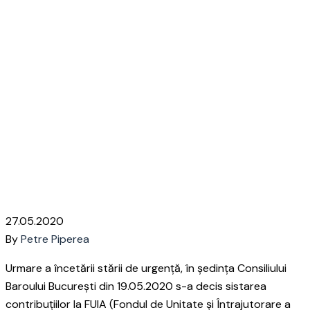
Despre încetarea
Fondului de Unitate și
Întrajutorare a
Avocaților (FUIA)
Home
Blog Petre Piperea
Despre încetarea Fondului de
Unitate și Întrajutorare a Avocaților (FUIA)
27.05.2020
By
Petre Piperea
Urmare a încetării stării de urgență, în ședința Consiliului
Baroului București din 19.05.2020 s-a decis sistarea
contribuțiilor la FUIA (Fondul de Unitate și Întrajutorare a