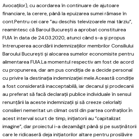
Avocaților), cu acordarea în continuare de ajutoare
financiare, la cerere, până la epuizarea sumei rămase în
cont.Pentru cei care ”au deschis televizoarele mai târziu”,
reamintesc că Baroul București a aprobat constituirea
FUIA în data de 24.03.2020, atunci când s-a și propus
întreruperea acordării indemnizațiilor membrilor Consiliului
Baroului București și alocarea sumelor economisite pentru
alimentarea FUIA.La momentul respectiv am fost de acord
cu propunerea, dar am pus condiția de a decide personal
cu privire la destinația indemnizației mele.Această condiție
a fost considerată inacceptabilă, iar decanul și prodecanii
au preferat să facă declarații publice individuale în sensul
renunțării la aceste indemnizații și să creeze celorlalți
consilieri nemeritat un climat ostil din partea confraților.În
acest interval scurt de timp, inițiatorii au ”capitalizat
imagine”, dar proiectul i-a dezamăgit până și pe susținătorii
care le ridicaseră deja inițiatorilor altare pentru proslăvire