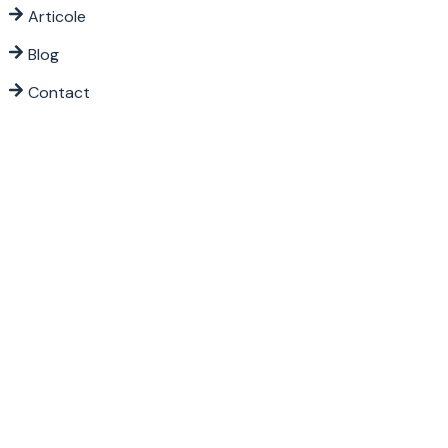
Articole
Blog
Contact
Program
Luni – Vineri: 08:00 – 18:00
Sâmbătă – Duminică: Închis
Termeni și Condiții
|
Politica de
confidențialitate
|
Politica de cookies
Copyright © 2026 Piperea și Asociații.
All rights reserved.