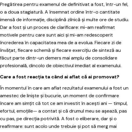
Pregătirea pentru examenul de definitivat a fost, într-un fel,
o a doua stagiatură. A însemnat ordine într-o cantitate
imensă de informație, disciplină zilnică și multe ore de studiu.
Dar a fost și un proces de clarificare: mi-am reafirmat
motivele pentru care sunt aici și mi-am redescoperit
încrederea în capacitatea mea de a evolua. Fiecare zi de
învățat, fiecare schemă și fiecare exercițiu de sinteză au
făcut parte dintr-un demers mai amplu de consolidare
profesională, dincolo de obiectivul imediat al examenului.
Care a fost reacția ta când ai aflat că ai promovat?
În momentul în care am aflat rezultatul examenului a fost un
amestec de liniște și bucurie, un moment de confirmare
încare am simțit că tot ce am investit în acești ani — timpul,
efortul, emoțiile— a contat și că drumul meu se așează, pas
cu pas, pe direcția potrivită. A fost o eliberare, dar și o
reafirmare: sunt acolo unde trebuie și pot să merg mai