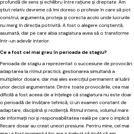
profundă de sens și echilibru între rațiune și dreptate. Am
știut relativ devreme că îmi doresc o profesie în care să pot
construi, argumenta, proteja și corecta acolo unde lucrurile
nu merg în direcția potrivită. A fost o alegere conștientă,
asumată, dar pe care abia stagiatura avea să o transforme
într-un adevăr interior.
Ce a fost cel mai greu în perioada de stagiu?
Perioada de stagiu a reprezentat o succesiune de provocări:
adaptarea la ritmul practicii, gestionarea simultană a
multiplelor dosare, dar mai ales exercițiul permanent al luării
unor decizii argumentate. Dintre toate provocările, cea mai
dificilă a fost aceea de a înțelege că stagiatura nu este doar
o perioadă de învățare tehnică, ci un examen constant de
adaptare, disciplină și reziliență. Ritmul intens, volumul mare
de informații noi și responsabilitatea reală pe care o implică
fiecare dosar au creat uneori presiune. Pentru mine, cel mai
greu a fost momentul înc are a trebuit să învăț să am