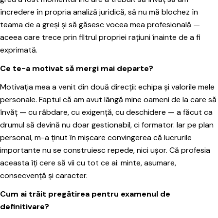
încredere în propria analiză juridică, să nu mă blochez în
teama de a greși și să găsesc vocea mea profesională —
aceea care trece prin filtrul propriei rațiuni înainte de a fi
exprimată.
Ce te-a motivat să mergi mai departe?
Motivația mea a venit din două direcții: echipa și valorile mele
personale. Faptul că am avut lângă mine oameni de la care să
învăț — cu răbdare, cu exigență, cu deschidere — a făcut ca
drumul să devină nu doar gestionabil, ci formator. Iar pe plan
personal, m-a ținut în mișcare convingerea că lucrurile
importante nu se construiesc repede, nici ușor. Că profesia
aceasta îți cere să vii cu tot ce ai: minte, asumare,
consecvență și caracter.
Cum ai trăit pregătirea pentru examenul de
definitivare?