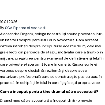
Home
Articole
Interviu: Alecsandra Dogaru, avocat definitiv,
despre drumul ei, provocări, creștere și confirmare
19.01.2026
By
SCA Piperea si Asociatii
Alecsandra Dogaru, colega noastră, își spune povestea într-
un interviu despre parcursul ei în avocatură. I-am adresat
câteva întrebări despre începuturile acestui drum, cele mai
grele lecții din perioada de stagiu, motivația care a ținut-o în
mișcare, pregătirea pentru examenul de definitivare și felul în
care privește etapa următoare în carieră. Răspunsurile ei
vorbesc despre disciplină, reziliență și despre acea
maturizare profesională care se construiește pas cu pas, în
practică, în echipă și în felul în care îți găsești propria voce.
Cum a început pentru tine drumul către avocatură?
Drumul meu către avocatură a început dintr-o nevoie