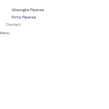
Gheorghe Piperea
Petre Piperea
Contact
Menu
Interviu: Alecsandra
Dogaru, avocat definitiv,
despre drumul ei,
provocări, creștere și
confirmare