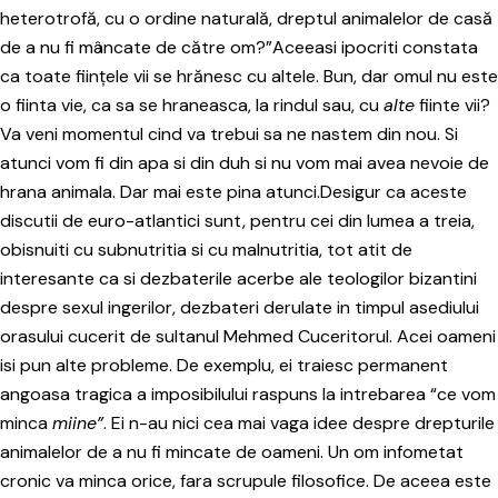
heterotrofă, cu o ordine naturală, dreptul animalelor de casă
de a nu fi mâncate de către om?”Aceeasi ipocriti constata
ca toate ființele vii se hrănesc cu altele. Bun, dar omul nu este
o fiinta vie, ca sa se hraneasca, la rindul sau, cu
alte
fiinte vii?
Va veni momentul cind va trebui sa ne nastem din nou. Si
atunci vom fi din apa si din duh si nu vom mai avea nevoie de
hrana animala. Dar mai este pina atunci.Desigur ca aceste
discutii de euro-atlantici sunt, pentru cei din lumea a treia,
obisnuiti cu subnutritia si cu malnutritia, tot atit de
interesante ca si dezbaterile acerbe ale teologilor bizantini
despre sexul ingerilor, dezbateri derulate in timpul asediului
orasului cucerit de sultanul Mehmed Cuceritorul. Acei oameni
isi pun alte probleme. De exemplu, ei traiesc permanent
angoasa tragica a imposibilului raspuns la intrebarea “ce vom
minca
miine”
. Ei n-au nici cea mai vaga idee despre drepturile
animalelor de a nu fi mincate de oameni. Un om infometat
cronic va minca orice, fara scrupule filosofice. De aceea este