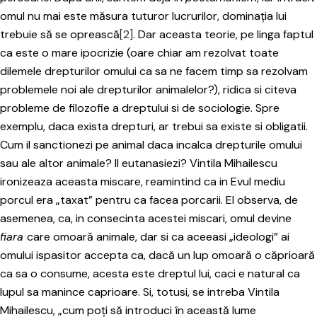
omul nu mai este măsura tuturor lucrurilor, dominația lui
trebuie să se oprească
[2]
. Dar aceasta teorie, pe linga faptul
ca este o mare ipocrizie (oare chiar am rezolvat toate
dilemele drepturilor omului ca sa ne facem timp sa rezolvam
problemele noi ale drepturilor animalelor?), ridica si citeva
probleme de filozofie a dreptului si de sociologie. Spre
exemplu, daca exista drepturi, ar trebui sa existe si obligatii.
Cum il sanctionezi pe animal daca incalca drepturile omului
sau ale altor animale? Il eutanasiezi? Vintila Mihailescu
ironizeaza aceasta miscare, reamintind ca in Evul mediu
porcul era „taxat” pentru ca facea porcarii. El observa, de
asemenea, ca, in consecinta acestei miscari, omul devine
fiara
care omoară animale, dar si ca aceeasi „ideologi” ai
omului ispasitor accepta ca, dacă un lup omoară o căprioară
ca sa o consume, acesta este dreptul lui, caci e natural ca
lupul sa manince caprioare. Si, totusi, se intreba Vintila
Mihailescu, „cum poți să introduci în această lume