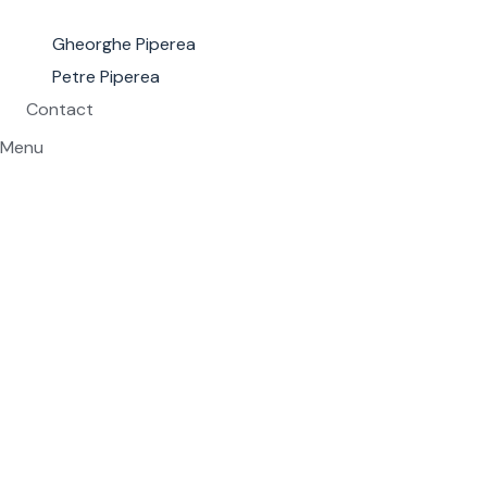
Gheorghe Piperea
Petre Piperea
Contact
Menu
Profesioniștii din
domeniul energiei,
clauzele abuzive și
practicile comerciale
înșelătoare