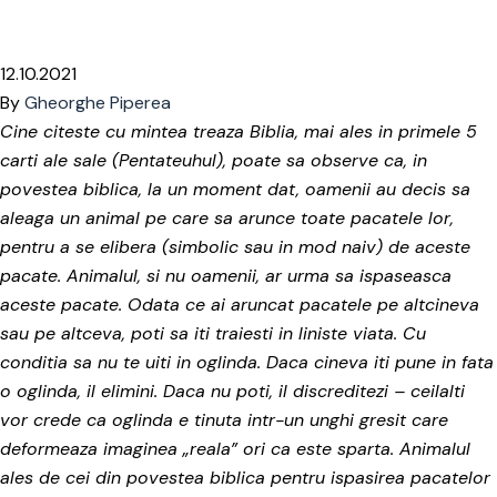
Home
Blog Gheorghe Piperea
Profesioniștii din domeniul
energiei, clauzele abuzive și practicile comerciale înșelătoare
12.10.2021
By
Gheorghe Piperea
Cine citeste cu mintea treaza Biblia, mai ales in primele 5
carti ale sale (Pentateuhul), poate sa observe ca, in
povestea biblica, la un moment dat, oamenii au decis sa
aleaga un animal pe care sa arunce toate pacatele lor,
pentru a se elibera (simbolic sau in mod naiv) de aceste
pacate. Animalul, si nu oamenii, ar urma sa ispaseasca
aceste pacate. Odata ce ai aruncat pacatele pe altcineva
sau pe altceva, poti sa iti traiesti in liniste viata. Cu
conditia sa nu te uiti in oglinda. Daca cineva iti pune in fata
o oglinda, il elimini. Daca nu poti, il discreditezi – ceilalti
vor crede ca oglinda e tinuta intr-un unghi gresit care
deformeaza imaginea „reala” ori ca este sparta. Animalul
ales de cei din povestea biblica pentru ispasirea pacatelor