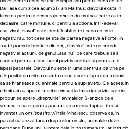
diavol pentru ceea ce li se intimpla sau pentru ceea ce fac.
Dar, asa cum zicea acum 217 ani Malthus, diavolul exista in
lume nu pentru a descuraja omul in drumul sau catre auto-
depasire, catre mintuire, ci pentru a actiona. Intr-adevar,
asa-zisul „diavol” este identificabil in tot ceea ce este
negativ, rau, tot ceea se sta de partea negativa a Fortei, in
toate pornirile bestiale din noi, „diavolul” este un criteriu
negativ al actiunii, de genul „asa nu”, pe care trebuie sa il
cunosti pentru a face lucrul pozitiv contrar si pentru a-ti
ispasi pacatele. Diavolul nu este in lume pentru a da vina pe
el.E posibil ca unii sa resimta o vina pentru faptul ca trebuie
sa se hraneasca cu animale pentru a supravietui. De aceea, in
ultimii ani au aparut teorii si miscari la limita ipocriziei care isi
propun sa apere „drepturile” animalelor. S-ar zice ca e
vremea in care, pentru pacatul de a minca tapi, ar trebui
inventat un
om ispasitor
.Vintila Mihailescu observa ca, în
paralel cu dezvoltarea drepturilor omului, animalele devin
persoane. Dupa unii, suntem deja în
postumanism
, iar intrucit