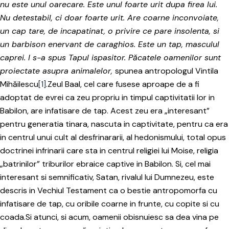
nu este unul oarecare. Este unul foarte urit dupa firea lui.
Nu detestabil, ci doar foarte urit. Are coarne inconvoiate,
un cap tare, de incapatinat, o privire ce pare insolenta, si
un barbison enervant de caraghios. Este un tap, masculul
caprei. I s-a spus Tapul ispasitor. Păcatele oamenilor sunt
proiectate asupra animalelor,
spunea antropologul Vintila
Mihăilescu
[1]
.Zeul Baal, cel care fusese aproape de a fi
adoptat de evrei ca zeu propriu in timpul captivitatii lor in
Babilon, are infatisare de tap. Acest zeu era „interesant”
pentru generatia tinara, nascuta in captivitate, pentru ca era
in centrul unui cult al desfrinararii, al hedonismului, total opus
doctrinei infrinarii care sta in centrul religiei lui Moise, religia
„batrinilor” triburilor ebraice captive in Babilon. Si, cel mai
interesant si semnificativ, Satan, rivalul lui Dumnezeu, este
descris in Vechiul Testament ca o bestie antropomorfa cu
infatisare de tap, cu oribile coarne in frunte, cu copite si cu
coada.Si atunci, si acum, oamenii obisnuiesc sa dea vina pe