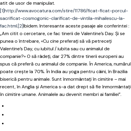
atit de usor de manipulat.
[1]
http://www.avocatura.com/stire/11786/ficat-ficat-porcul-
sacrificat-cosmogonic-clarificat-de-vintila-mihailescu-la-
fac.html
.
[2]
Ibidem. Interesante aceste pasaje ale conferintei :
„Am citit o cercetare, ce fac tinerii de Valentine’s Day. Și se
punea o întrebare, «Cu cine preferați să vă petreceți
Valentine’s Day, cu iubitul / iubita sau cu animalul de
companie?» O să râdeți, dar 27% dintre tinerii europeni au
spus că preferă cu animalul de companie. În America, numărul
poate crește la 70%. În India au yoga pentru câini, în Brazilia
biserică pentru animale. Sunt înmormântați în cimitire – mai
recent, în Anglia și America s-a dat drept să fie înmormântați
în cimitire umane. Animalele au devenit membri ai familiei”.