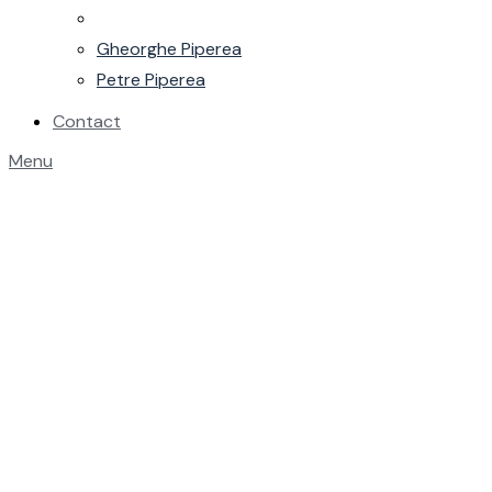
Gheorghe Piperea
Petre Piperea
Contact
Menu
Conferința „Măsuri de
austeritate vs Mediul de
afaceri”
Home
Evenimente
Conferința „Măsuri de austeritate vs
Mediul de afaceri”