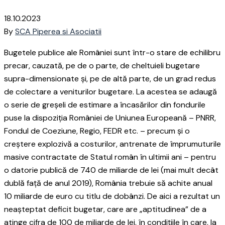
18.10.2023
By
SCA Piperea si Asociatii
Bugetele publice ale României sunt într-o stare de echilibru
precar, cauzată, pe de o parte, de cheltuieli bugetare
supra-dimensionate și, pe de altă parte, de un grad redus
de colectare a veniturilor bugetare. La acestea se adaugă
o serie de greșeli de estimare a încasărilor din fondurile
puse la dispoziția României de Uniunea Europeană – PNRR,
Fondul de Coeziune, Regio, FEDR etc. – precum și o
creștere explozivă a costurilor, antrenate de împrumuturile
masive contractate de Statul român în ultimii ani – pentru
o datorie publică de 740 de miliarde de lei (mai mult decât
dublă față de anul 2019), România trebuie să achite anual
10 miliarde de euro cu titlu de dobânzi. De aici a rezultat un
neașteptat deficit bugetar, care are „aptitudinea” de a
atinge cifra de 100 de miliarde de lei, în condițiile în care, la